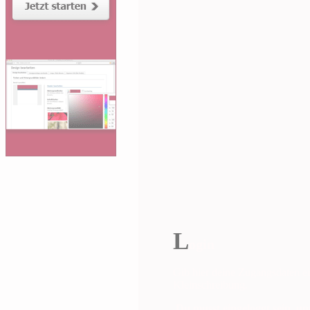
L
ogin
Gib hier deine Zugangsdaten ei
Kleinschreibung.
Du musst eingeloggt sein, um