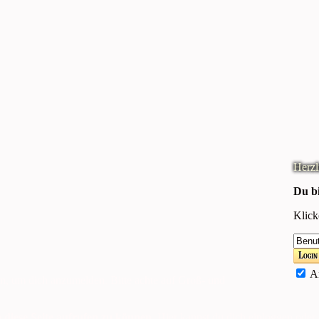
Du bi
Klick
Login
An
n, um dich anzumelden. Bitte achte auf Groß- und
 diese Seite aufrufen zu können.
Hier kannst du dich einloggen oder 